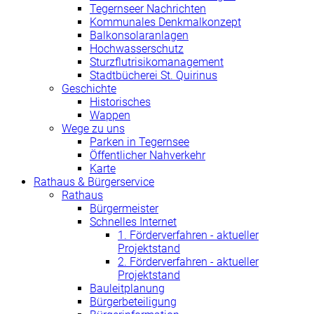
Tegernseer Nachrichten
Kommunales Denkmalkonzept
Balkonsolaranlagen
Hochwasserschutz
Sturzflutrisikomanagement
Stadtbücherei St. Quirinus
Geschichte
Historisches
Wappen
Wege zu uns
Parken in Tegernsee
Öffentlicher Nahverkehr
Karte
Rathaus & Bürgerservice
Rathaus
Bürgermeister
Schnelles Internet
1. Förderverfahren - aktueller
Projektstand
2. Förderverfahren - aktueller
Projektstand
Bauleitplanung
Bürgerbeteiligung