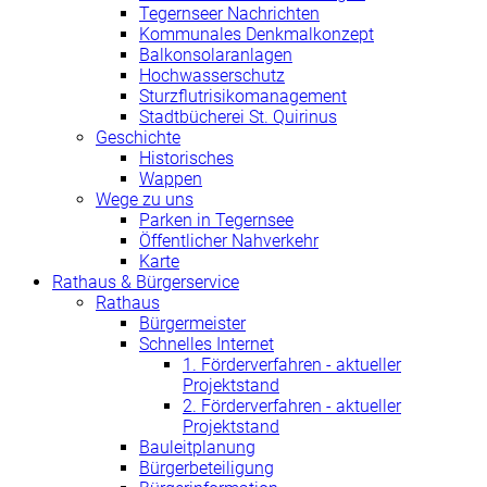
Tegernseer Nachrichten
Kommunales Denkmalkonzept
Balkonsolaranlagen
Hochwasserschutz
Sturzflutrisikomanagement
Stadtbücherei St. Quirinus
Geschichte
Historisches
Wappen
Wege zu uns
Parken in Tegernsee
Öffentlicher Nahverkehr
Karte
Rathaus & Bürgerservice
Rathaus
Bürgermeister
Schnelles Internet
1. Förderverfahren - aktueller
Projektstand
2. Förderverfahren - aktueller
Projektstand
Bauleitplanung
Bürgerbeteiligung