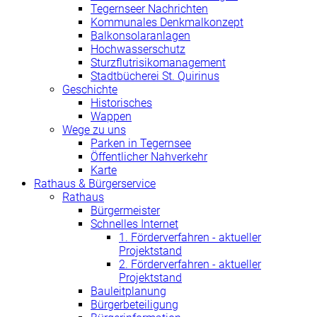
Tegernseer Nachrichten
Kommunales Denkmalkonzept
Balkonsolaranlagen
Hochwasserschutz
Sturzflutrisikomanagement
Stadtbücherei St. Quirinus
Geschichte
Historisches
Wappen
Wege zu uns
Parken in Tegernsee
Öffentlicher Nahverkehr
Karte
Rathaus & Bürgerservice
Rathaus
Bürgermeister
Schnelles Internet
1. Förderverfahren - aktueller
Projektstand
2. Förderverfahren - aktueller
Projektstand
Bauleitplanung
Bürgerbeteiligung