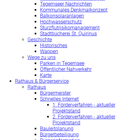
Tegernseer Nachrichten
Kommunales Denkmalkonzept
Balkonsolaranlagen
Hochwasserschutz
Sturzflutrisikomanagement
Stadtbücherei St. Quirinus
Geschichte
Historisches
Wappen
Wege zu uns
Parken in Tegernsee
Öffentlicher Nahverkehr
Karte
Rathaus & Bürgerservice
Rathaus
Bürgermeister
Schnelles Internet
1. Förderverfahren - aktueller
Projektstand
2. Förderverfahren - aktueller
Projektstand
Bauleitplanung
Bürgerbeteiligung