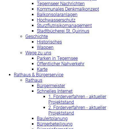
Tegernseer Nachrichten
Kommunales Denkmalkonzept
Balkonsolaranlagen
Hochwasserschutz
Sturzflutrisikomanagement
Stadtbücherei St. Quirinus
Geschichte
Historisches
Wappen
Wege zu uns
Parken in Tegernsee
Öffentlicher Nahverkehr
Karte
Rathaus & Bürgerservice
Rathaus
Bürgermeister
Schnelles Internet
1. Förderverfahren - aktueller
Projektstand
2. Förderverfahren - aktueller
Projektstand
Bauleitplanung
Bürgerbeteiligung