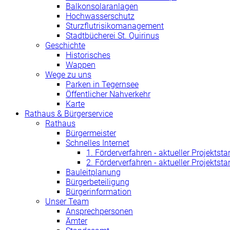
Balkonsolaranlagen
Hochwasserschutz
Sturzflutrisikomanagement
Stadtbücherei St. Quirinus
Geschichte
Historisches
Wappen
Wege zu uns
Parken in Tegernsee
Öffentlicher Nahverkehr
Karte
Rathaus & Bürgerservice
Rathaus
Bürgermeister
Schnelles Internet
1. Förderverfahren - aktueller Projektst
2. Förderverfahren - aktueller Projektst
Bauleitplanung
Bürgerbeteiligung
Bürgerinformation
Unser Team
Ansprechpersonen
Ämter