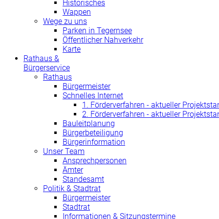
Historisches
Wappen
Wege zu uns
Parken in Tegernsee
Öffentlicher Nahverkehr
Karte
Rathaus &
Bürgerservice
Rathaus
Bürgermeister
Schnelles Internet
1. Förderverfahren - aktueller Projektst
2. Förderverfahren - aktueller Projektst
Bauleitplanung
Bürgerbeteiligung
Bürgerinformation
Unser Team
Ansprechpersonen
Ämter
Standesamt
Politik & Stadtrat
Bürgermeister
Stadtrat
Informationen & Sitzungstermine