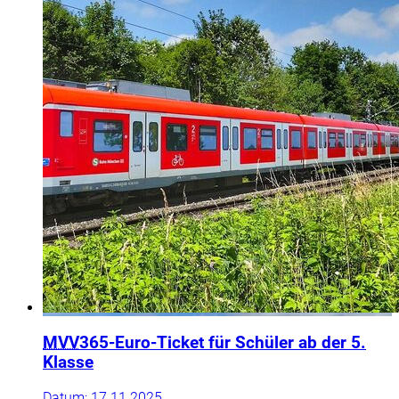
MVV
365-Euro-Ticket für Schüler ab der 5.
Klasse
Datum:
17.11.2025