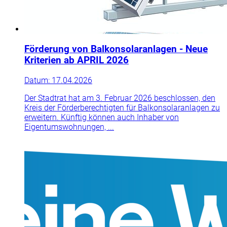
Förderung von Balkonsolaranlagen - Neue
Kriterien ab APRIL 2026
Datum:
17.04.2026
Der Stadtrat hat am 3. Februar 2026 beschlossen, den
Kreis der Förderberechtigten für Balkonsolaranlagen zu
erweitern. Künftig können auch Inhaber von
Eigentumswohnungen, ...