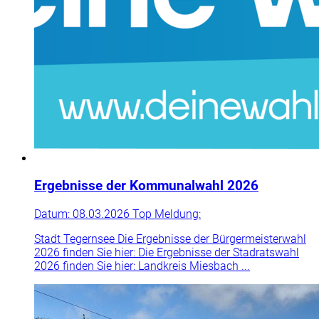
Ergebnisse der Kommunalwahl 2026
Datum:
08.03.2026
Top Meldung
:
Stadt Tegernsee Die Ergebnisse der Bürgermeisterwahl
2026 finden Sie hier: Die Ergebnisse der Stadratswahl
2026 finden Sie hier: Landkreis Miesbach ...