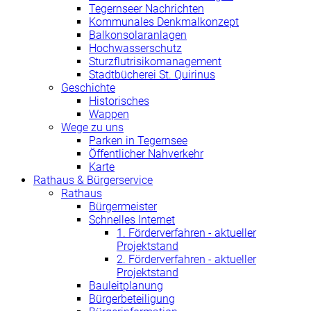
Tegernseer Nachrichten
Kommunales Denkmalkonzept
Balkonsolaranlagen
Hochwasserschutz
Sturzflutrisikomanagement
Stadtbücherei St. Quirinus
Geschichte
Historisches
Wappen
Wege zu uns
Parken in Tegernsee
Öffentlicher Nahverkehr
Karte
Rathaus & Bürgerservice
Rathaus
Bürgermeister
Schnelles Internet
1. Förderverfahren - aktueller
Projektstand
2. Förderverfahren - aktueller
Projektstand
Bauleitplanung
Bürgerbeteiligung