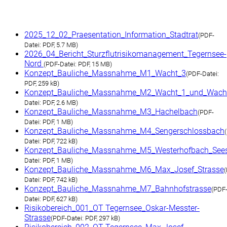
2025_12_02_Praesentation_Information_Stadtrat
(
PDF-
Datei:
PDF, 5.7 MB)
2026_04_Bericht_Sturzflutrisikomanagement_Tegernsee-
Nord
(
PDF-Datei:
PDF, 15 MB)
Konzept_Bauliche_Massnahme_M1_Wacht_3
(
PDF-Datei:
PDF, 259 kB)
Konzept_Bauliche_Massnahme_M2_Wacht_1_und_Wach
Datei:
PDF, 2.6 MB)
Konzept_Bauliche_Massnahme_M3_Hachelbach
(
PDF-
Datei:
PDF, 1 MB)
Konzept_Bauliche_Massnahme_M4_Sengerschlossbach
(
Datei:
PDF, 722 kB)
Konzept_Bauliche_Massnahme_M5_Westerhofbach_See
Datei:
PDF, 1 MB)
Konzept_Bauliche_Massnahme_M6_Max_Josef_Strasse
(
Datei:
PDF, 742 kB)
Konzept_Bauliche_Massnahme_M7_Bahnhofstrasse
(
PDF
Datei:
PDF, 627 kB)
Risikobereich_001_OT Tegernsee_Oskar-Messter-
Strasse
(
PDF-Datei:
PDF, 297 kB)